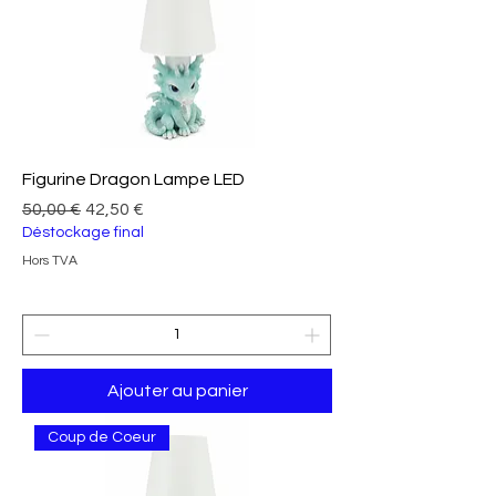
Figurine Dragon Lampe LED
Prix original
Prix promotionnel
50,00 €
42,50 €
Déstockage final
Hors TVA
Ajouter au panier
Coup de Coeur