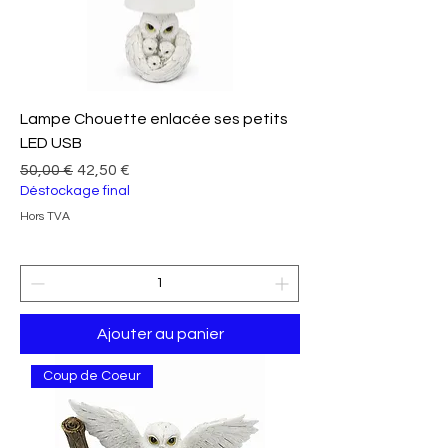
Lampe Chouette enlacée ses petits
LED USB
Prix original
Prix promotionnel
50,00 €
42,50 €
Déstockage final
Hors TVA
Ajouter au panier
Coup de Coeur