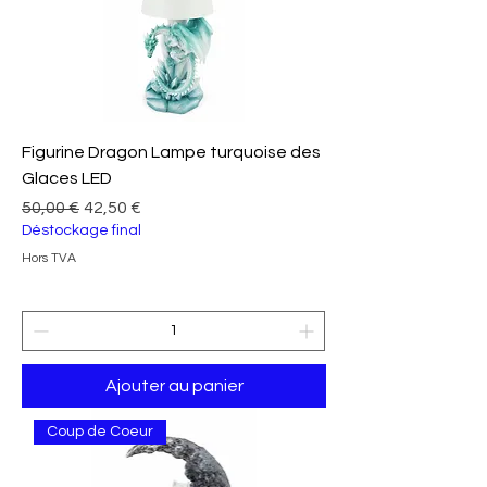
Figurine Dragon Lampe turquoise des
Glaces LED
Prix original
Prix promotionnel
50,00 €
42,50 €
Déstockage final
Hors TVA
Ajouter au panier
Coup de Coeur