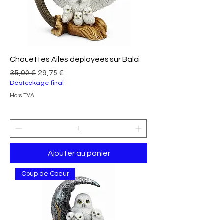
Chouettes Ailes déployées sur Balai
Prix original
Prix promotionnel
35,00 €
29,75 €
Déstockage final
Hors TVA
Ajouter au panier
Coup de Coeur