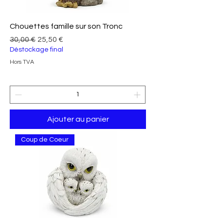
Chouettes famille sur son Tronc
Prix original
Prix promotionnel
30,00 €
25,50 €
Déstockage final
Hors TVA
Ajouter au panier
Coup de Coeur