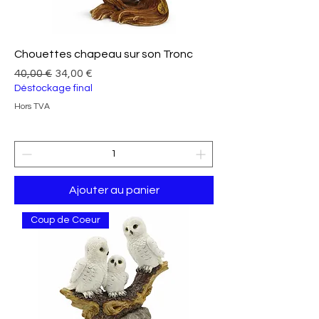
Chouettes chapeau sur son Tronc
Prix original
Prix promotionnel
40,00 €
34,00 €
Déstockage final
Hors TVA
Ajouter au panier
Coup de Coeur