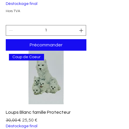
Déstockage final
Hors TVA
Précommander
Coup de Coeur
Loups Blanc famille Protecteur
Prix original
Prix promotionnel
30,00 €
25,50 €
Déstockage final