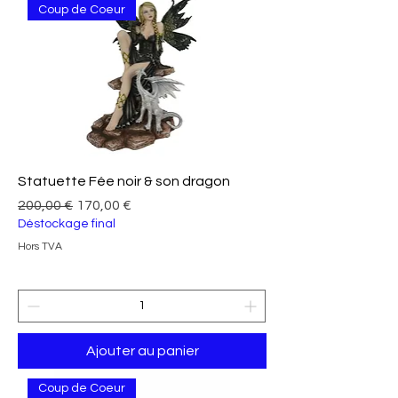
Coup de Coeur
Statuette Fée noir & son dragon
Prix original
Prix promotionnel
200,00 €
170,00 €
Déstockage final
Hors TVA
Ajouter au panier
Coup de Coeur