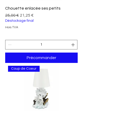
Chouette enlacée ses petits
Prix original
Prix promotionnel
25,00 €
21,25 €
Déstockage final
Hors TVA
Précommander
Coup de Coeur