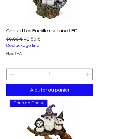
Chouettes Famille sur Lune LED
Prix original
Prix promotionnel
50,00 €
42,50 €
Déstockage final
Hors TVA
Ajouter au panier
Coup de Coeur