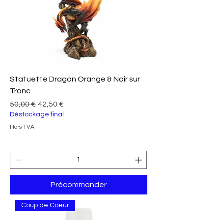
Statuette Dragon Orange & Noir sur
Tronc
Prix original
Prix promotionnel
50,00 €
42,50 €
Déstockage final
Hors TVA
Précommander
Coup de Coeur