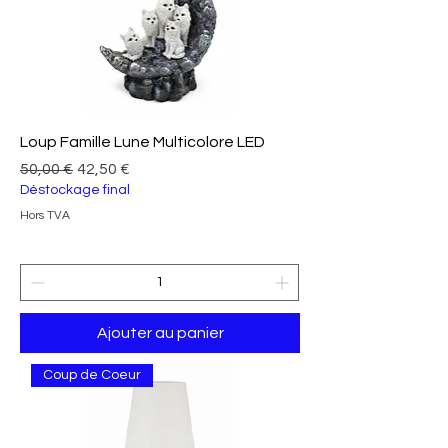
Loup Famille Lune Multicolore LED
Prix original
Prix promotionnel
50,00 €
42,50 €
Déstockage final
Hors TVA
Ajouter au panier
Coup de Coeur