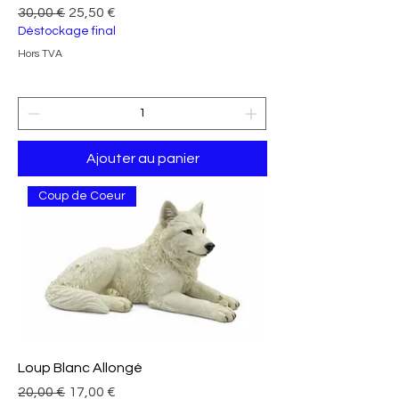
Prix original
Prix promotionnel
30,00 €
25,50 €
Déstockage final
Hors TVA
Ajouter au panier
Coup de Coeur
Loup Blanc Allongé
Prix original
Prix promotionnel
20,00 €
17,00 €