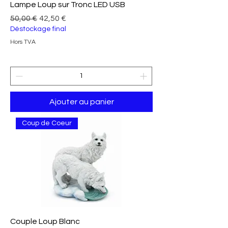
Lampe Loup sur Tronc LED USB
Prix original
Prix promotionnel
50,00 €
42,50 €
Déstockage final
Hors TVA
Ajouter au panier
Coup de Coeur
Couple Loup Blanc