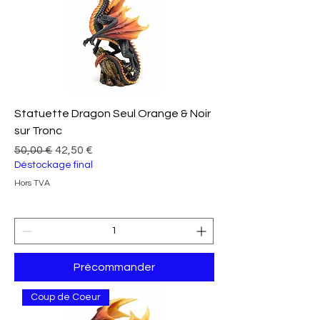
Statuette Dragon Seul Orange & Noir
sur Tronc
Prix original
Prix promotionnel
50,00 €
42,50 €
Déstockage final
Hors TVA
Précommander
Coup de Coeur