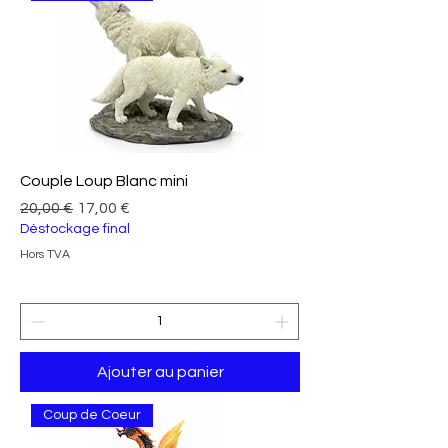
Couple Loup Blanc mini
Prix original
Prix promotionnel
20,00 €
17,00 €
Déstockage final
Hors TVA
Ajouter au panier
Coup de Coeur