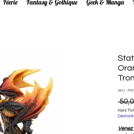
Féerie
Fantasy & Gothique
Geek & Manga
Sta
Oran
Tro
SKU : PW
 50,0
Hors TV
Déstock
Venez 