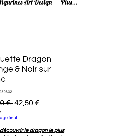
Figurines Art Design
Plus...
tuette Dragon
ge & Noir sur
nc
250632
Prix original
Prix promotionnel
0 € 
42,50 €
A
age final
découvrir le dragon le plus