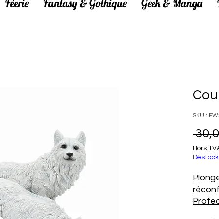
Féerie
Fantasy & Gothique
Geek & Manga
Cou
SKU : PW
 30,0
Hors TV
Déstock
Plonge
réconf
Protec
Cette 