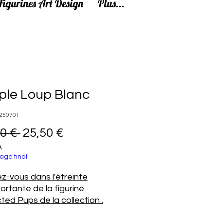
Figurines Art Design
Plus...
ple Loup Blanc
250701
Prix original
Prix promotionnel
0 € 
25,50 €
A
age final
z-vous dans l'étreinte
ortante de la figurine
ted Pups de la collection .
figurine captivante