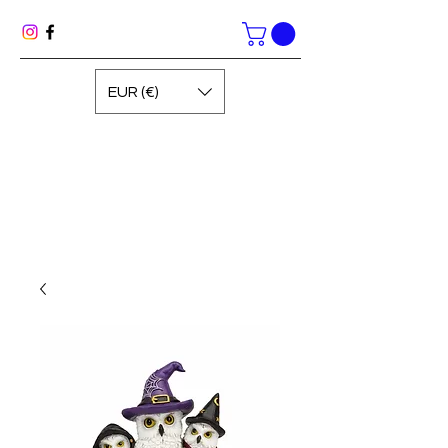
EUR (€)