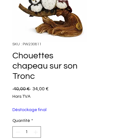
SKU : PW230811
Chouettes
chapeau sur son
Tronc
Prix original
Prix promotionnel
 40,00 € 
34,00 €
Hors TVA
Déstockage final
Quantité
*