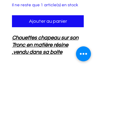
Il ne reste que 1 article(s) en stock
Ajouter au panier
Chouettes chapeau sur son
Tronc en matière résine
,vendu dans sa boite
d'origine et son emballage
polystyrène .
Détails de l'Article :
Taille 1
8
.5
cm & 15 cm
Taille : 18.5 cm Longueur
Infos Livraison :
15 cm de Hauteur
18.5 cm de Largeur
Livraison : colissimo ou mondial relay
au choix
Aucun avis pour le moment