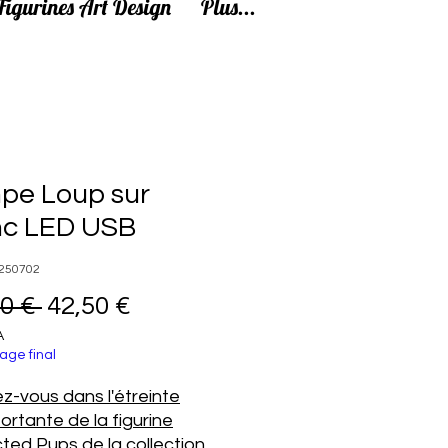
Figurines Art Design
Plus...
pe Loup sur
nc LED USB
250702
Prix original
Prix promotionnel
0 € 
42,50 €
A
age final
z-vous dans l'étreinte
ortante de la figurine
ted Pups de la collection .