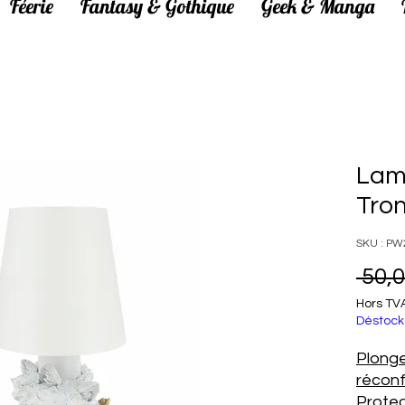
Féerie
Fantasy & Gothique
Geek & Manga
Lam
Tro
SKU : PW
 50,0
Hors TV
Déstock
Plonge
réconf
Protec