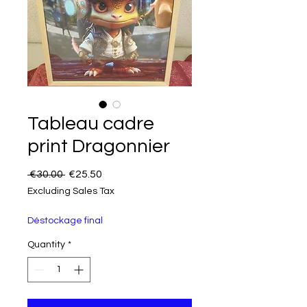
Tableau cadre
print Dragonnier
Regular Price
Sale Price
 €30.00 
€25.50
Excluding Sales Tax
Déstockage final
Quantity
*