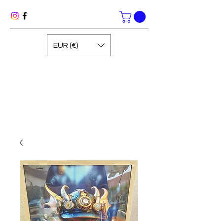
EUR (€)