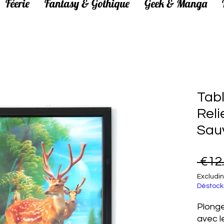
Féerie
Fantasy & Gothique
Geek & Manga
Tabl
Reli
Sau
 €12
Excludin
Déstock
Plonge
avec l