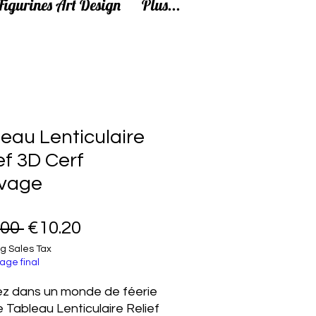
Figurines Art Design
Plus...
eau Lenticulaire
ef 3D Cerf
vage
Regular Price
Sale Price
.00 
€10.20
g Sales Tax
age final
z dans un monde de féerie
e Tableau Lenticulaire Relief