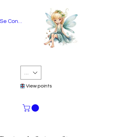
Se Connecter
EUR (€)
View points