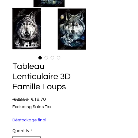
Tableau
Lenticulaire 3D
Famille Loups
Regular Price
Sale Price
 €22.00 
€18.70
Excluding Sales Tax
Déstockage final
Quantity
*