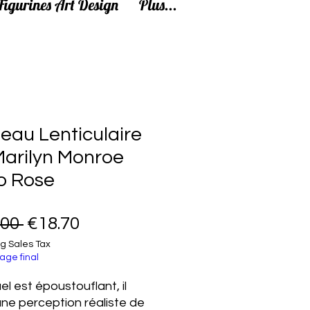
Figurines Art Design
Plus...
eau Lenticulaire
Marilyn Monroe
o Rose
Regular Price
Sale Price
.00 
€18.70
g Sales Tax
age final
el est époustouflant, il
une perception réaliste de