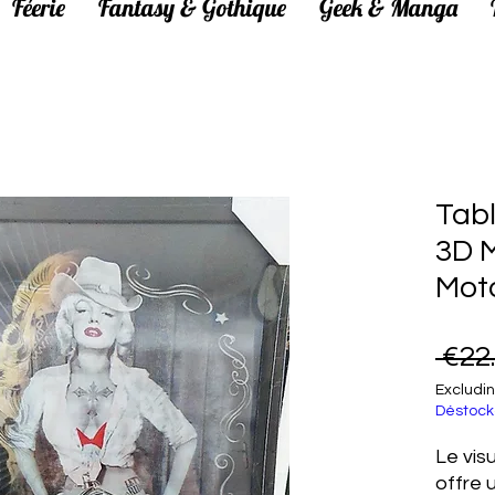
Féerie
Fantasy & Gothique
Geek & Manga
Tabl
3D 
Mot
 €22
Excludin
Déstock
Le visu
offre 