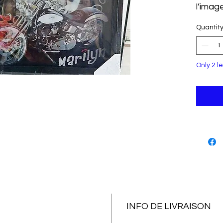
l’imag
l’incar
Quantit
s’insc
féeriq
décora
commun
Only 2 le
chato
appor
modern
intérie
INFO DE LIVRAISON