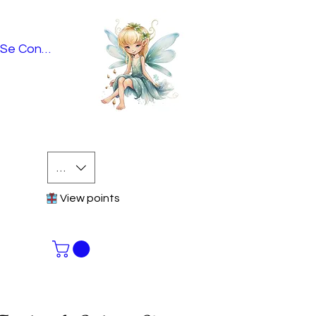
Se Connecter
EUR (€)
View points