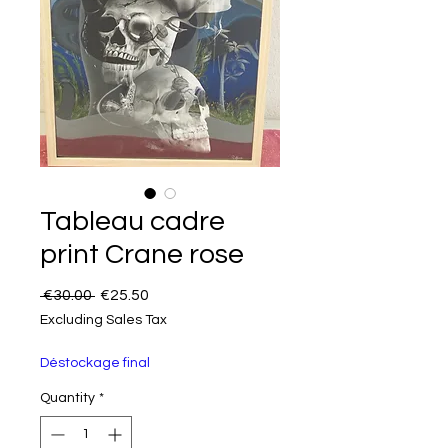
Tableau cadre
print Crane rose
Regular Price
Sale Price
 €30.00 
€25.50
Excluding Sales Tax
Déstockage final
Quantity
*