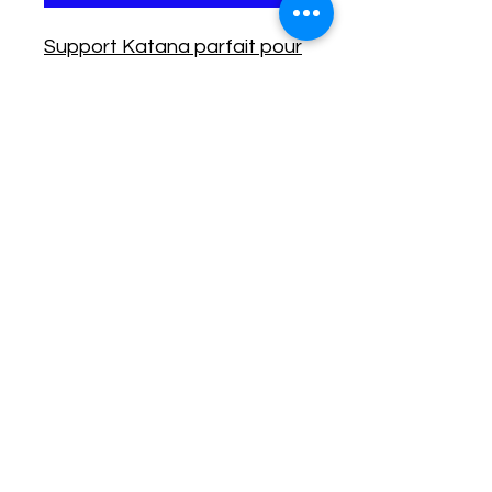
Support Katana parfait pour
disposer 2 katana manga un
petit & un grand .
No Reviews Yet
Share your thoughts. Be the first to
leave a review.
Leave a Review
Fantasy Féerie
fantasy.feerie.45@gmail.com