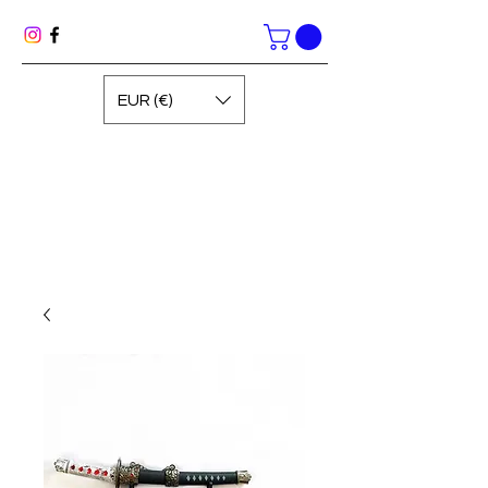
EUR (€)