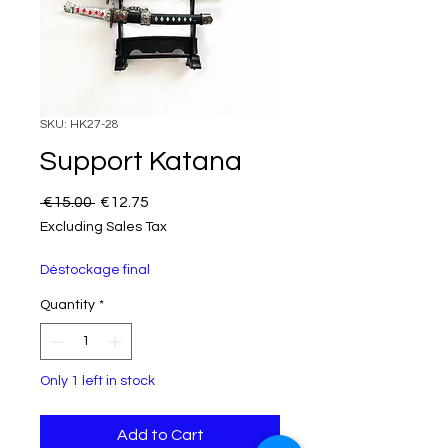
SKU: HK27-28
Support Katana
Regular Price
Sale Price
 €15.00 
€12.75
Excluding Sales Tax
Déstockage final
Quantity
*
Only 1 left in stock
Add to Cart