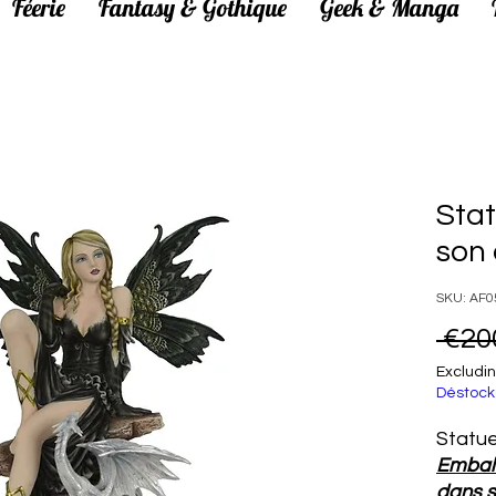
Féerie
Fantasy & Gothique
Geek & Manga
Stat
son
SKU: AF0
 €20
Excludin
Déstock
Statue
Emball
dans s