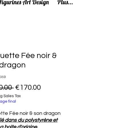
Figurines Art Design
Plus...
uette Fée noir &
 dragon
58B
Regular Price
Sale Price
0.00 
€170.00
g Sales Tax
age final
tte Fée noir & son dragon
é dans du polystyrène et
a boite d'origine.