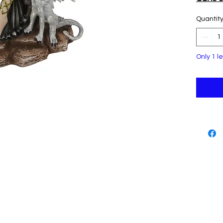
H: 45
Quantit
L: 36 
Only 1 le