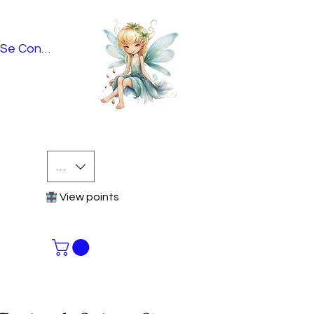
Se Connecter
EUR (€)
View points