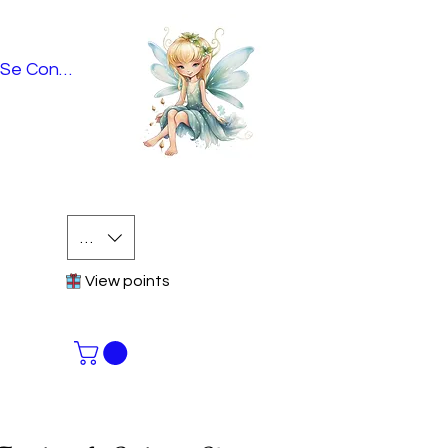
Se Connecter
EUR (€)
View points