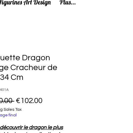
Figurines Art Design
Plus...
tuette Dragon
ge Cracheur de
 34 Cm
3401A
Regular Price
Sale Price
0.00 
€102.00
g Sales Tax
age final
découvrir le dragon le plus