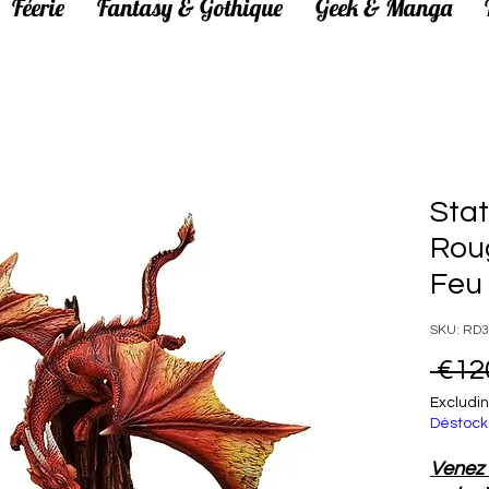
Féerie
Fantasy & Gothique
Geek & Manga
Sta
Rou
Feu
SKU: RD
 €12
Excludin
Déstock
Venez 