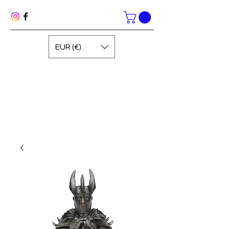
EUR (€)