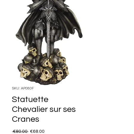
SKU: AP080F
Statuette
Chevalier sur ses
Cranes
Regular Price
Sale Price
 €80.00 
€68.00