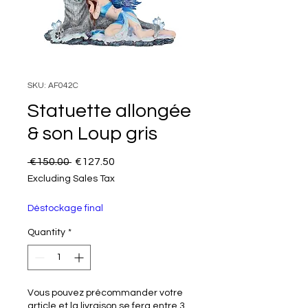
SKU: AF042C
Statuette allongée
& son Loup gris
Regular Price
Sale Price
 €150.00 
€127.50
Excluding Sales Tax
Déstockage final
Quantity
*
Vous pouvez précommander votre
article et la livraison se fera entre 3