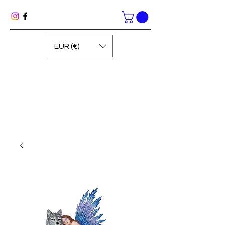
EUR (€)