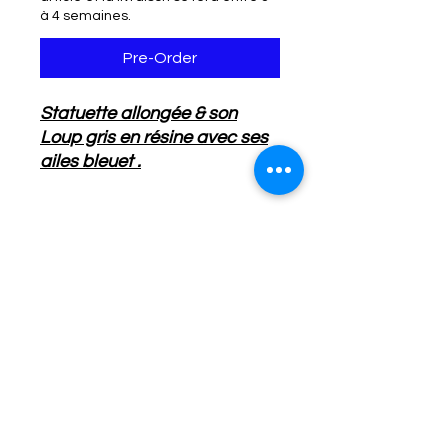
à 4 semaines.
Pre-Order
Statuette allongée & son
Loup gris en résine avec ses
ailes bleuet .
Infos Livraison
Colissimo ou Mondial relay
Détails de l'Article
Longueur: 35.5 cm
Hauteur: 25
.5 cm
No Reviews Yet
Share your thoughts. Be the first to