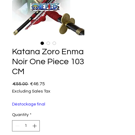
Katana Zoro Enma
Noir One Piece 103
CM
Regular Price
Sale Price
 €55.00 
€46.75
Excluding Sales Tax
Déstockage final
Quantity
*