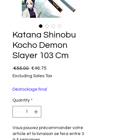
Katana Shinobu
Kocho Demon
Slayer 103 Cm
Regular Price
Sale Price
 €55.00 
€46.75
Excluding Sales Tax
Déstockage final
Quantity
*
Vous pouvez précommander votre
article et la livraison se fera entre 3
à 4 semaines.