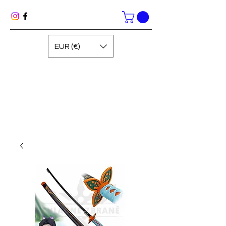
EUR (€)