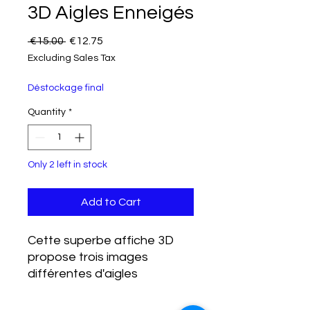
3D Aigles Enneigés
Regular Price
Sale Price
 €15.00 
€12.75
Excluding Sales Tax
Déstockage final
Quantity
*
Only 2 left in stock
Add to Cart
Cette superbe affiche 3D
propose trois images
différentes d'aigles
majestueux planant à
travers un paysage enneigé,