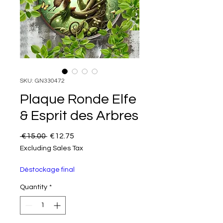
SKU: GN330472
Plaque Ronde Elfe
& Esprit des Arbres
Regular Price
Sale Price
 €15.00 
€12.75
Excluding Sales Tax
Déstockage final
Quantity
*