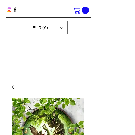
EUR (€)