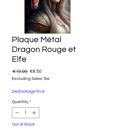
Plaque Métal
Dragon Rouge et
Elfe
Regular Price
Sale Price
 €10.00 
€8.50
Excluding Sales Tax
Déstockage final
Quantity
*
Out of Stock