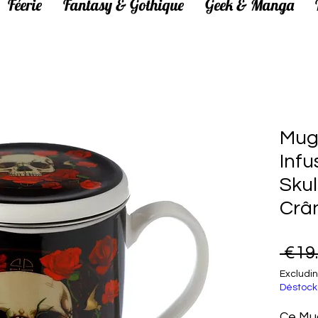
Féerie
Fantasy & Gothique
Geek & Manga
Mug
Infu
Skul
Crâ
 €19
Excludin
Déstock
Ce Mug