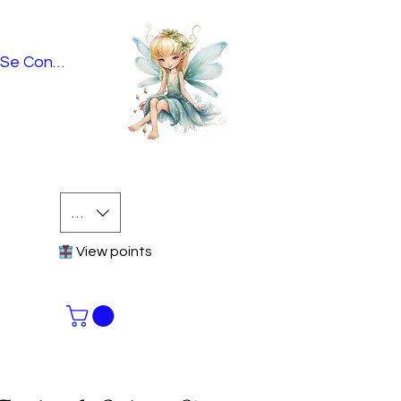
Se Connecter
EUR (€)
View points