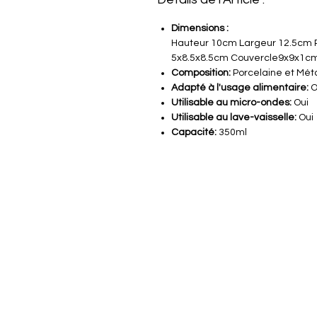
Dimensions :
Hauteur 10cm Largeur 12.5cm P
5x8.5x8.5cm Couvercle9x9x1c
Composition:
Porcelaine et Mét
Adapté à l'usage alimentaire:
O
Utilisable au micro-ondes:
Oui
Utilisable au lave-vaisselle:
Oui
Capacité:
350ml