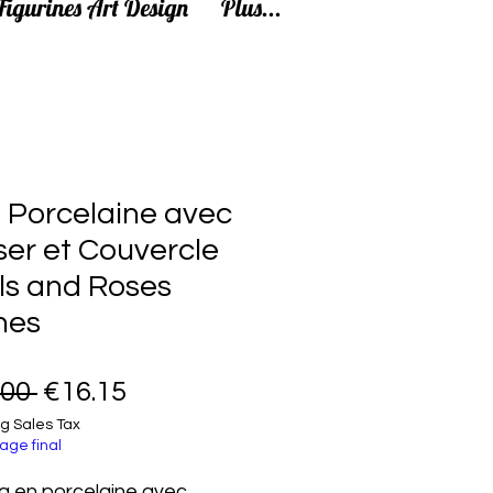
Figurines Art Design
Plus...
 Porcelaine avec
ser et Couvercle
ls and Roses
nes
Regular Price
Sale Price
.00 
€16.15
g Sales Tax
age final
 en porcelaine avec