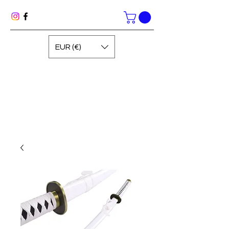
EUR (€)