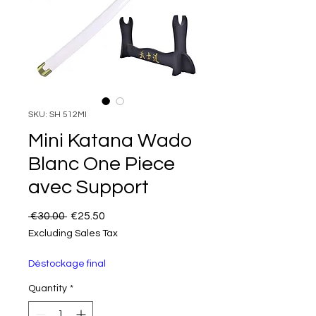
SKU: SH 512MI
Mini Katana Wado
Blanc One Piece
avec Support
Regular Price
Sale Price
 €30.00 
€25.50
Excluding Sales Tax
Déstockage final
Quantity
*