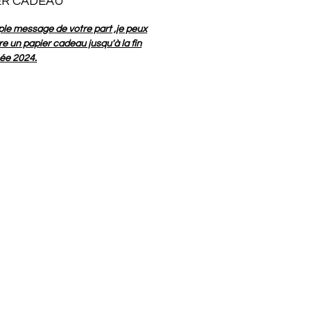
ER CADEAU
ple message de votre part ,je peux
re un papier cadeau jusqu'à la fin
née 2024.