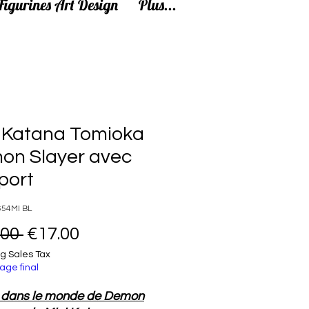
Figurines Art Design
Plus...
i Katana Tomioka
on Slayer avec
port
654MI BL
Regular Price
Sale Price
.00 
€17.00
g Sales Tax
age final
z dans le monde de Demon