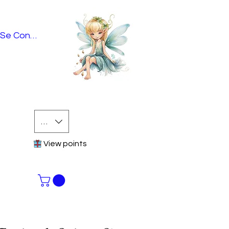
Se Connecter
EUR (€)
View points