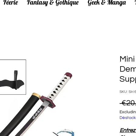
Féerie
Fantasy & Gothique
Geek & Manga
Min
Dem
Sup
SKU: SH 
 €20
Excludin
Déstock
Entre