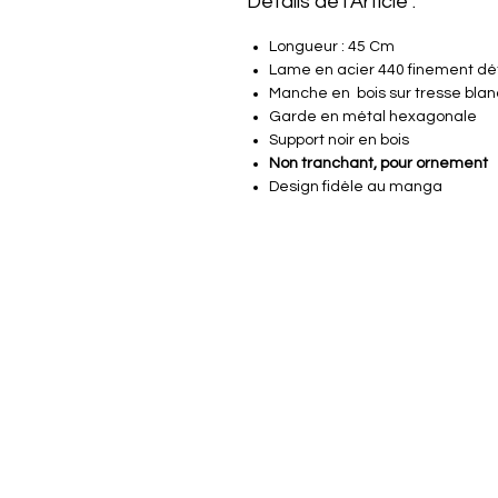
Détails de l'Article :
Longueur : 45 Cm
Lame en acier 440 finement dét
Manche en bois sur tresse bla
Garde en métal hexagonale
Support noir en bois
Non tranchant, pour ornement
Design fidèle au manga