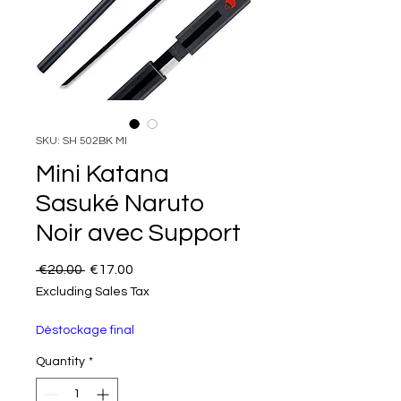
SKU: SH 502BK MI
Mini Katana
Sasuké Naruto
Noir avec Support
Regular Price
Sale Price
 €20.00 
€17.00
Excluding Sales Tax
Déstockage final
Quantity
*