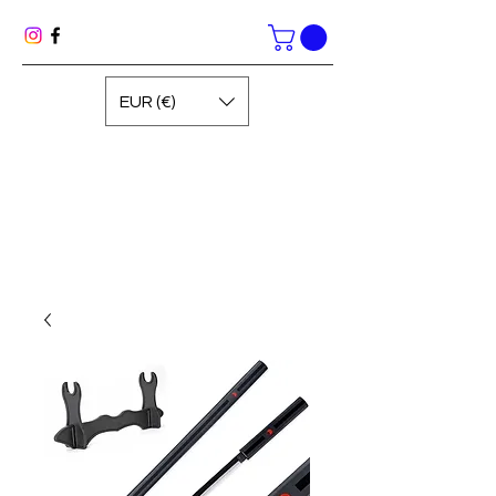
EUR (€)