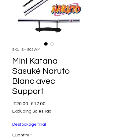
SKU: SH 502WMI
Mini Katana
Sasuké Naruto
Blanc avec
Support
Regular Price
Sale Price
 €20.00 
€17.00
Excluding Sales Tax
Déstockage final
Quantity
*