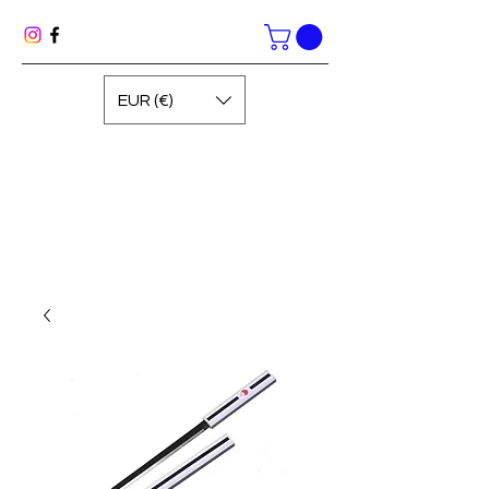
EUR (€)