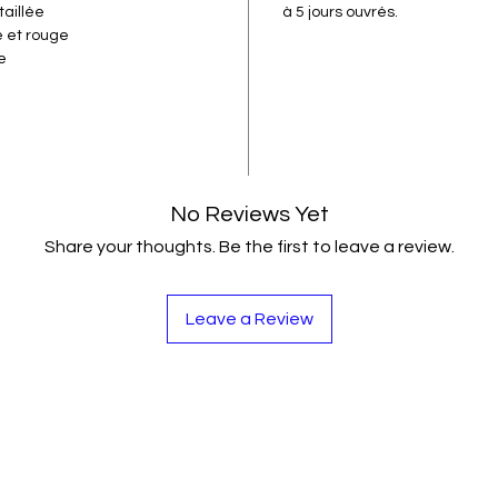
aillée
à 5 jours ouvrés.
e et rouge
te
No Reviews Yet
Share your thoughts. Be the first to leave a review.
Leave a Review