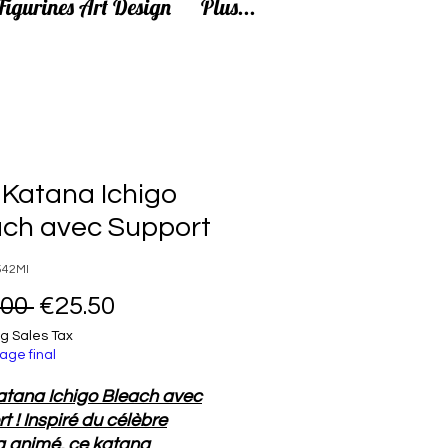
Figurines Art Design
Plus...
 Katana Ichigo
ach avec Support
542MI
Regular Price
Sale Price
.00 
€25.50
g Sales Tax
age final
atana Ichigo Bleach avec
t ! Inspiré du célèbre
 animé, ce katana