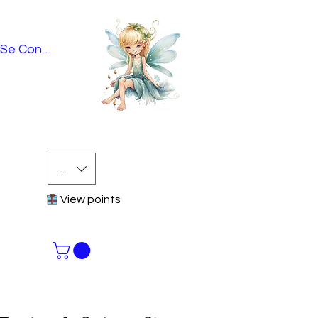
Se Connecter
EUR (€)
View points