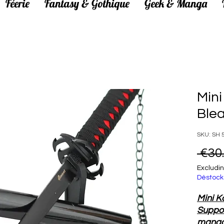
Féerie
Fantasy & Gothique
Geek & Manga
Mini
Ble
SKU: SH 
 €30
Excludin
Déstock
Mini K
Suppor
manga