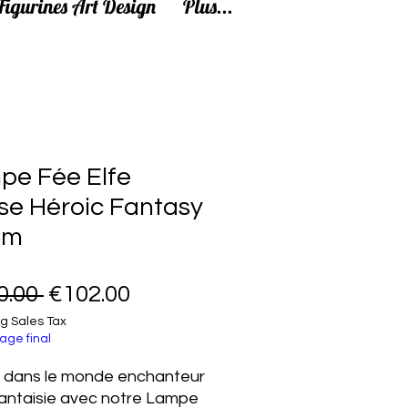
Figurines Art Design
Plus...
pe Fée Elfe
se Héroic Fantasy
Cm
Regular Price
Sale Price
0.00 
€102.00
g Sales Tax
age final
 dans le monde enchanteur
fantaisie avec notre Lampe