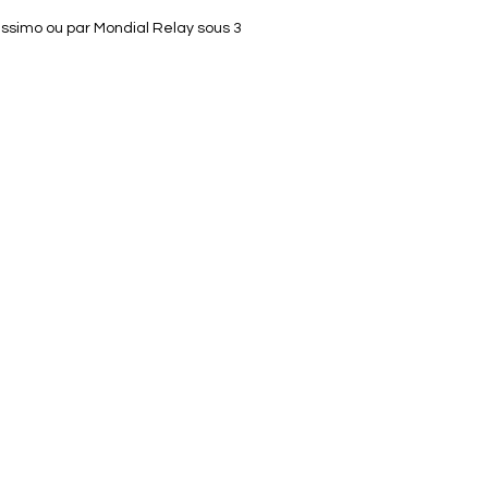
environnement et laissez la
lissimo ou par Mondial Relay sous 3
 du royaume des fées
ner votre monde.