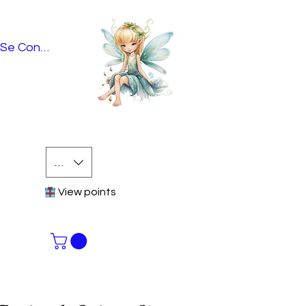
Se Connecter
EUR (€)
View points