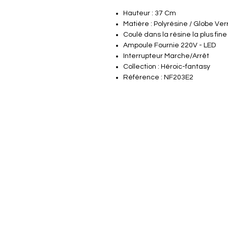
Hauteur : 37 Cm
Matière : Polyrésine / Globe Ver
Coulé dans la résine la plus fine
Ampoule Fournie 220V - LED
Interrupteur Marche/Arrêt
Collection : Héroic-fantasy
Référence : NF203E2