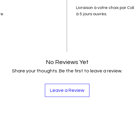
votre 
Livraison à votre choix par Co
magie
re
à 5 jours ouvrés.
illumi
No Reviews Yet
Share your thoughts. Be the first to leave a review.
Leave a Review