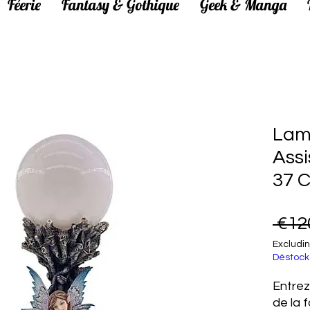
Féerie
Fantasy & Gothique
Geek & Manga
Lam
Assi
37 
 €12
Excludin
Déstock
Entrez
de la 