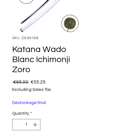
SKU: ZS-9416B
Katana Wado
Blanc Ichimonji
Zoro
Regular Price
Sale Price
 €65.00 
€55.25
Excluding Sales Tax
Déstockage final
Quantity
*