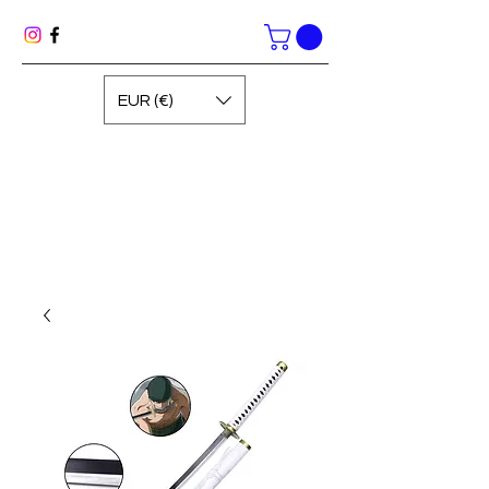
EUR (€)