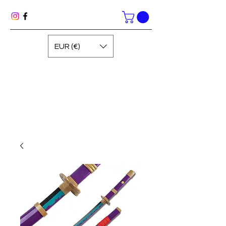
EUR (€)