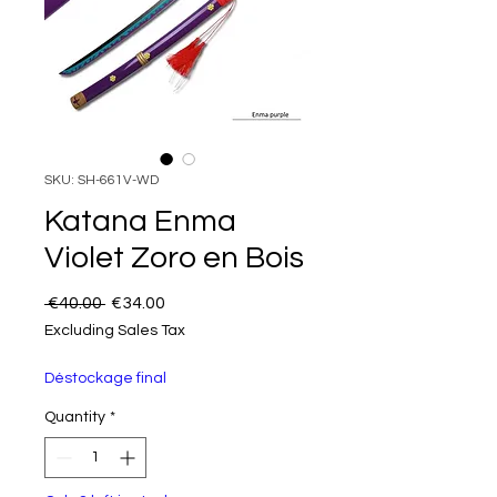
SKU: SH-661V-WD
Katana Enma
Violet Zoro en Bois
Regular Price
Sale Price
 €40.00 
€34.00
Excluding Sales Tax
Déstockage final
Quantity
*