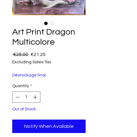
Art Print Dragon
Multicolore
Regular Price
Sale Price
 €25.00 
€21.25
Excluding Sales Tax
Déstockage final
Quantity
*
Out of Stock
Notify When Available