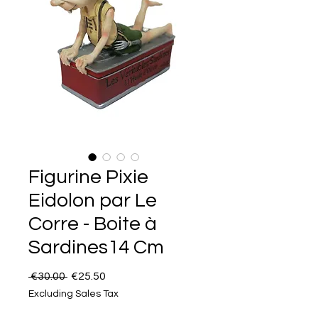
Figurine Pixie
Eidolon par Le
Corre - Boite à
Sardines14 Cm
Regular Price
Sale Price
 €30.00 
€25.50
Excluding Sales Tax