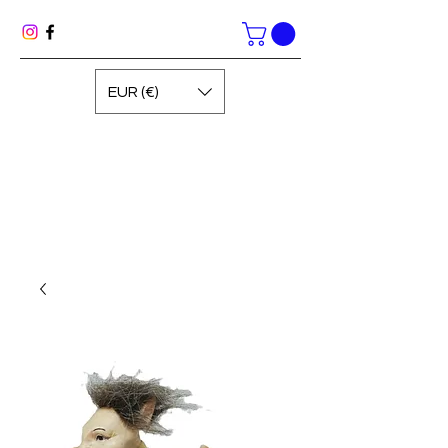
EUR (€)