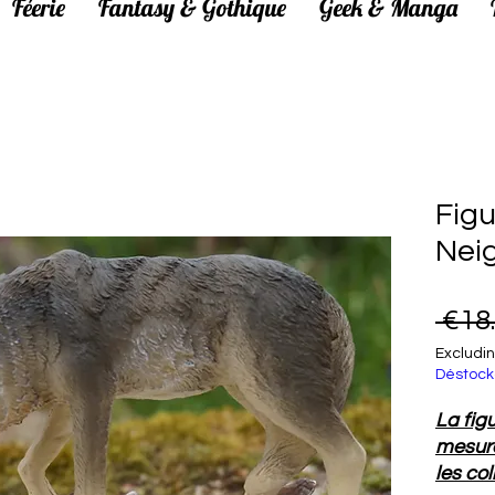
Féerie
Fantasy & Gothique
Geek & Manga
Figu
Nei
 €18
Excludin
Déstock
La fig
mesure
les co