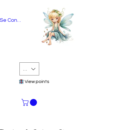
Se Connecter
EUR (€)
View points