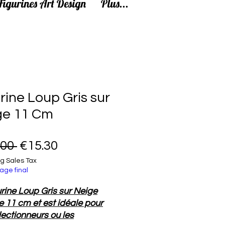
Figurines Art Design
Plus...
rine Loup Gris sur
ge 11 Cm
Regular Price
Sale Price
.00 
€15.30
g Sales Tax
age final
urine Loup Gris sur Neige
 11 cm et est idéale pour
llectionneurs ou les