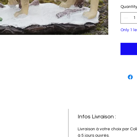
amateu
Quantit
avec d
supéri
détaill
très r
Only 1 le
facili
transpo
excell
et les 
magnif
votre 
mainte
Infos Livraison :
Livraison à votre choix par Co
à 5 jours ouvrés.