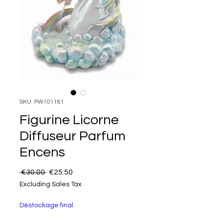
SKU: PW101181
Figurine Licorne
Diffuseur Parfum
Encens
Regular Price
Sale Price
 €30.00 
€25.50
Excluding Sales Tax
Déstockage final