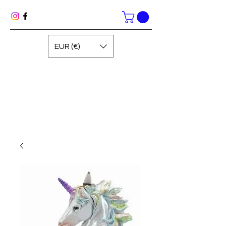
EUR (€)