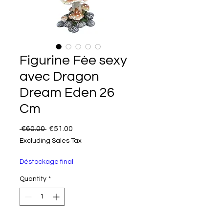
Figurine Fée sexy
avec Dragon
Dream Eden 26
Cm
Regular Price
Sale Price
 €60.00 
€51.00
Excluding Sales Tax
Déstockage final
Quantity
*