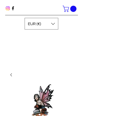
EUR (€)