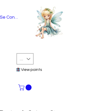
Se Connecter
EUR (€)
View points