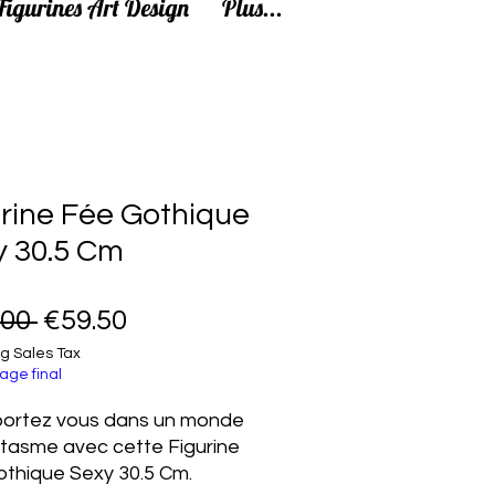
Figurines Art Design
Plus...
rine Fée Gothique
y 30.5 Cm
Regular Price
Sale Price
.00 
€59.50
g Sales Tax
age final
portez vous dans un monde
tasme avec cette Figurine
thique Sexy 30.5 Cm.