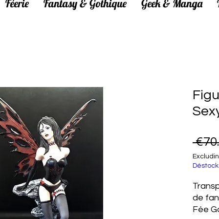
Féerie
Fantasy & Gothique
Geek & Manga
Figu
Sex
 €70
Excludin
Déstock
Trans
de fan
Fée Go