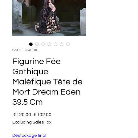
SKU: FD2403A
Figurine Fée
Gothique
Maléfique Tête de
Mort Dream Eden
39.5 Cm
Regular Price
Sale Price
 €120.00 
€102.00
Excluding Sales Tax
Déstockage final