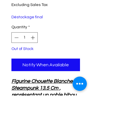
Excluding Sales Tax
Déstockage final
Quantity
*
Out of Stock
Notify When Available
Figurine Chouette Blanche
Steampunk 13.5 Cm ,
représentant un noble hibou
blanc vêtu d'un costume à la
fois élégant et mécanique.
Détails de l'Article :
Sa tenue steampunk est
ornée de nombreux détails
Hauteur : 13.5 Cm