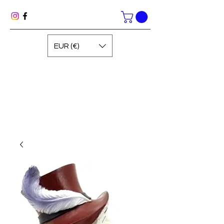
EUR (€)