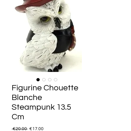
Figurine Chouette
Blanche
Steampunk 13.5
Cm
Regular Price
Sale Price
 €20.00 
€17.00