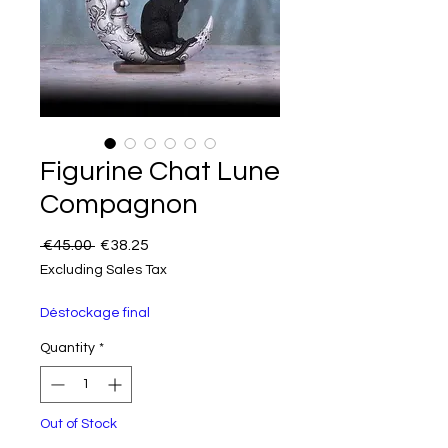
Figurine Chat Lune
Compagnon
Regular Price
Sale Price
 €45.00 
€38.25
Excluding Sales Tax
Déstockage final
Quantity
*
Out of Stock