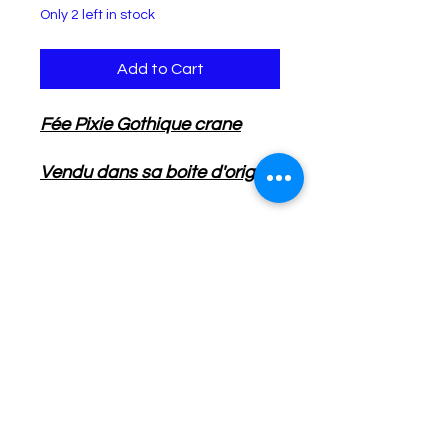
Only 2 left in stock
Add to Cart
Fée Pixie Gothique crane
Vendu dans sa boite d'origine
et protéger par du
polystyrène .
Infos Livraison
Une collection de 5 pixies
Colissimo ou mondial relay
Détails de l'Article
Longueur: 13.5 cm
Hauteur : 14 cm
No Reviews Yet