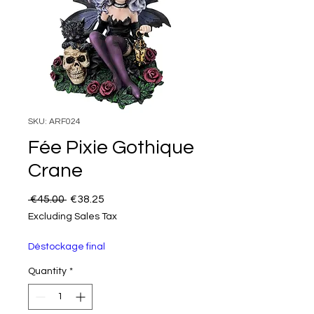
SKU: ARF024
Fée Pixie Gothique
Crane
Regular Price
Sale Price
 €45.00 
€38.25
Excluding Sales Tax
Déstockage final
Quantity
*