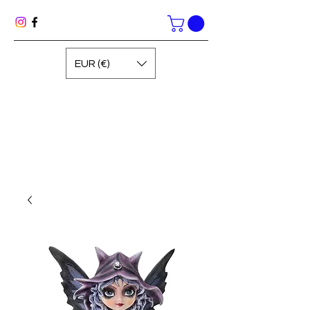
EUR (€)