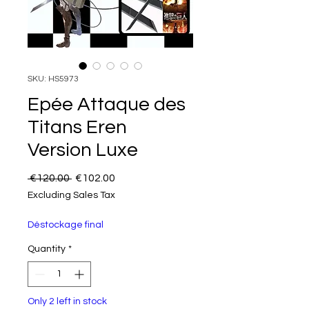
SKU: HS5973
Epée Attaque des
Titans Eren
Version Luxe
Regular Price
Sale Price
 €120.00 
€102.00
Excluding Sales Tax
Déstockage final
Quantity
*
Only 2 left in stock