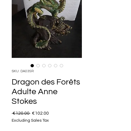
SKU: DA035R
Dragon des Forêts
Adulte Anne
Stokes
Regular Price
Sale Price
 €120.00 
€102.00
Excluding Sales Tax