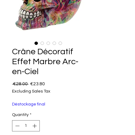
Crâne Décoratif
Effet Marbre Arc-
en-Ciel
Regular Price
Sale Price
 €28.00 
€23.80
Excluding Sales Tax
Déstockage final
Quantity
*