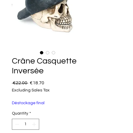
Crâne Casquette
Inversée
Regular Price
Sale Price
 €22.00 
€18.70
Excluding Sales Tax
Déstockage final
Quantity
*