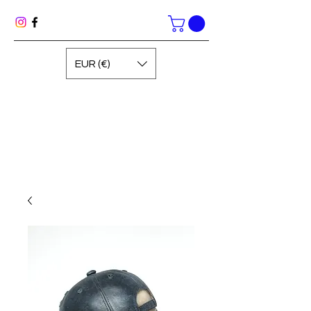
EUR (€)