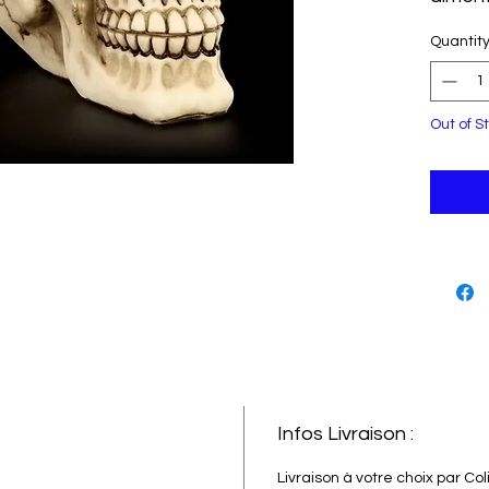
l'océa
Quantit
porter
avec s
textur
Fabriq
Out of S
haute q
complé
ou vot
fantai
ajoute
votre 
access
Infos Livraison :
Livraison à votre choix par Co