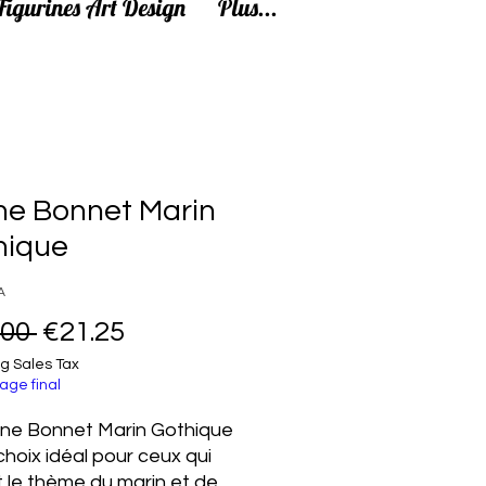
Figurines Art Design
Plus...
ne Bonnet Marin
hique
A
Regular Price
Sale Price
.00 
€21.25
g Sales Tax
age final
ne Bonnet Marin Gothique
 choix idéal pour ceux qui
 le thème du marin et de