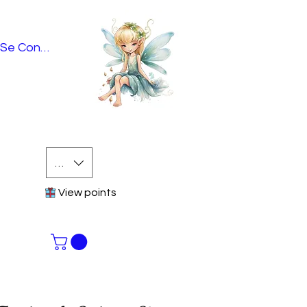
Se Connecter
EUR (€)
View points