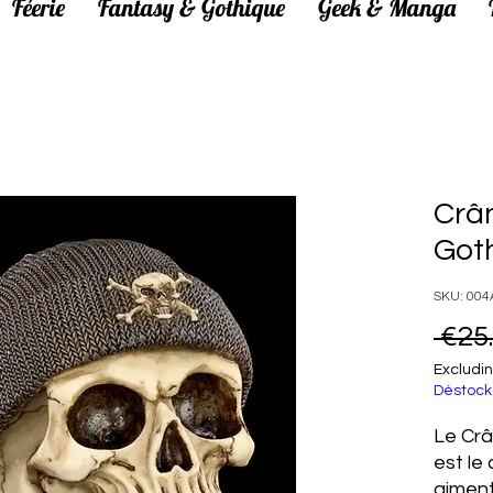
Féerie
Fantasy & Gothique
Geek & Manga
Crâ
Got
SKU: 004
 €25
Excludin
Déstock
Le Crâ
est le
aiment