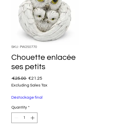
SKU: PW250770
Chouette enlacée
ses petits
Regular Price
Sale Price
 €25.00 
€21.25
Excluding Sales Tax
Déstockage final
Quantity
*