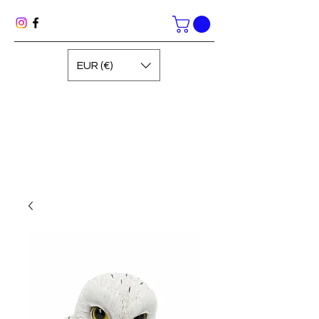
EUR (€)