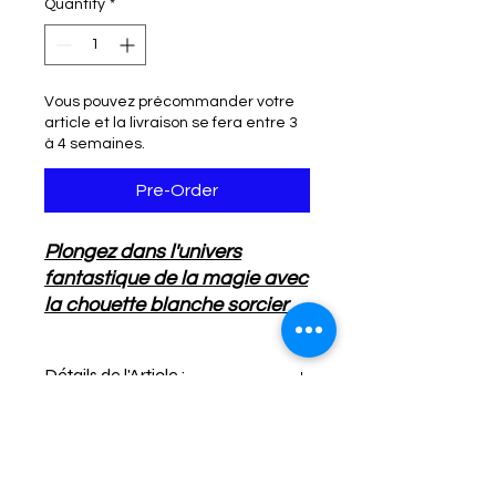
Quantity
*
Vous pouvez précommander votre
article et la livraison se fera entre 3
à 4 semaines.
Pre-Order
Plongez dans l'univers
fantastique de la magie avec
la chouette blanche sorcier
sur lune Edwige. Cette
figurine féérique est parfaite
Détails de l'Article :
pour les collectionneurs et les
amateurs de monde sorcier.
Dimension : 11 X 8 Cm
Avec ses détails
Infos de Livraison :
Matière : Résine
soigneusement sculptés et
Personnage :Edwige - Chouette
sa pose majestueuse sur la