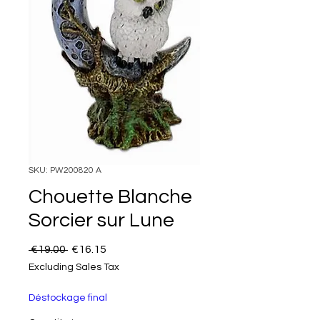
SKU: PW200820 A
Chouette Blanche
Sorcier sur Lune
Regular Price
Sale Price
 €19.00 
€16.15
Excluding Sales Tax
Déstockage final