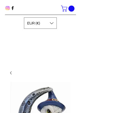
EUR (€)