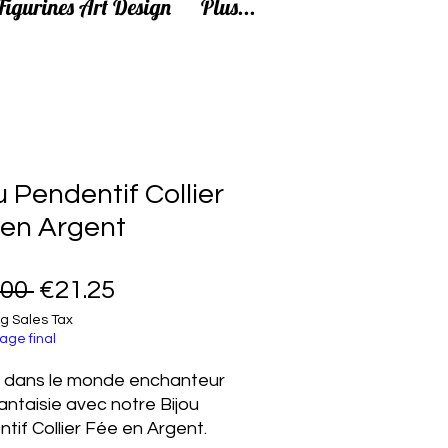
Figurines Art Design
Plus...
u Pendentif Collier
 en Argent
Regular Price
Sale Price
.00 
€21.25
g Sales Tax
age final
 dans le monde enchanteur
fantaisie avec notre Bijou
tif Collier Fée en Argent.