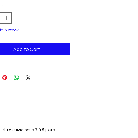
erbe collier comporte un
y
*
tif représentant une
 fée avec ses ailes
tes largement déployées.
uée avec une attention
ft in stock
ulière, cette pièce capture
nce de la magie et de
Add to Cart
veillement. La chaîne
te ajoute la touche parfaite
ance, ce qui en fait un
oire polyvalent pour
rte quelle tenue. Que vous
amateur de fantaisie ou
us appréciiez simplement
uté des créatures
ues, ce bijou captivera à
ûr votre imagination.
Lettre suivie sous 3 à 5 jours