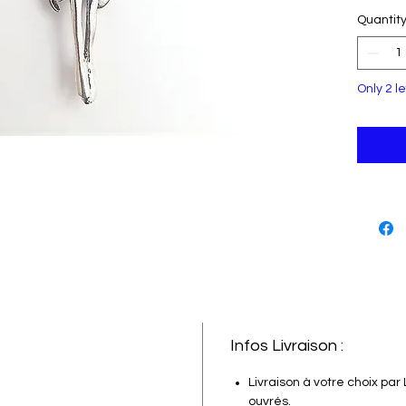
Ce sup
Quantit
penden
petite
délica
Fabriq
Only 2 le
partic
l'esse
l'émer
délica
d'élég
access
n'impo
soyez 
que vo
la bea
mythiq
Infos Livraison :
coup s
Livraison à votre choix par 
ouvrés.