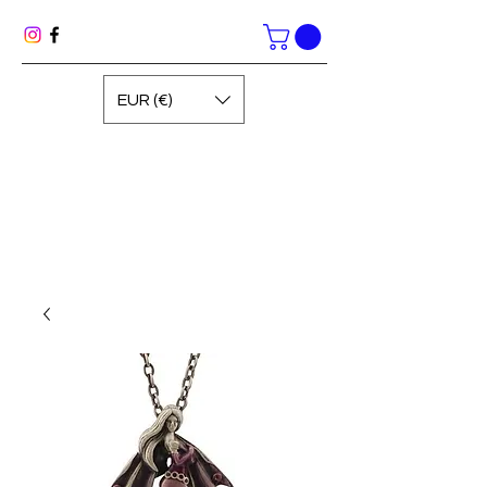
EUR (€)