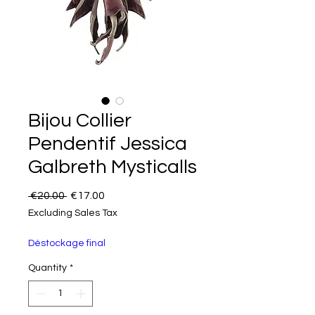
Bijou Collier
Pendentif Jessica
Galbreth Mysticalls
Regular Price
Sale Price
 €20.00 
€17.00
Excluding Sales Tax
Déstockage final
Quantity
*