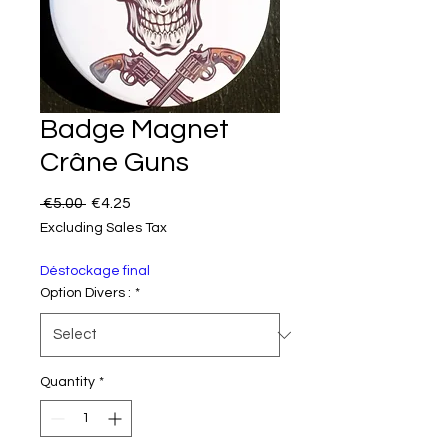
Badge Magnet
Crâne Guns
Regular Price
Sale Price
 €5.00 
€4.25
Excluding Sales Tax
Déstockage final
Option Divers :
*
Quantity
*