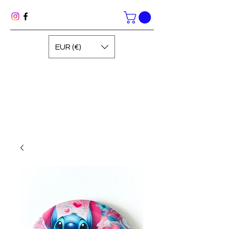
EUR (€)