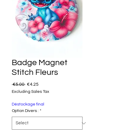
Badge Magnet
Stitch Fleurs
Regular Price
Sale Price
 €5.00 
€4.25
Excluding Sales Tax
Déstockage final
Option Divers :
*